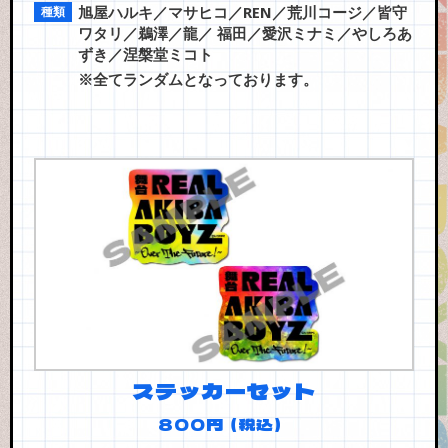
旭屋ハルキ／マサヒコ／REN／荒川コージ／皆守
ワタリ／鵜澤／龍／ 福田／愛沢ミナミ／やしろあ
ずき／涅槃堂ミコト
※全てランダムとなっております。
ステッカーセット
800円（税込）