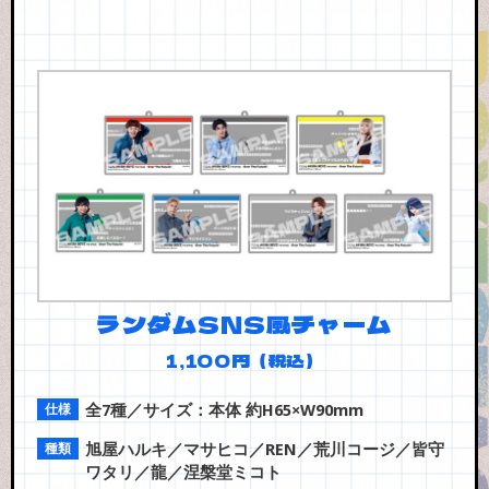
ランダムSNS風チャーム
1,100円（税込）
全7種／サイズ：本体 約H65×W90mm
旭屋ハルキ／マサヒコ／REN／荒川コージ／皆守
ワタリ／龍／涅槃堂ミコト