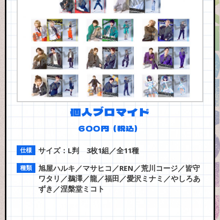
個人ブロマイド
600円（税込）
サイズ：L判 3枚1組／全11種
旭屋ハルキ／マサヒコ／REN／荒川コージ／皆守
ワタリ／鵜澤／龍／福田／愛沢ミナミ／やしろあ
ずき／涅槃堂ミコト