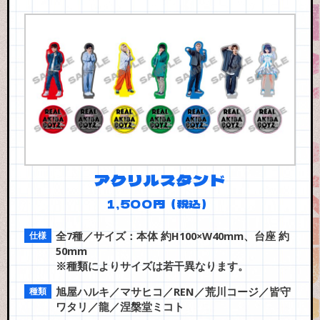
アクリルスタンド
1,500円（税込）
全7種／サイズ：本体 約H100×W40mm、台座 約
50mm
※種類によりサイズは若干異なります。
旭屋ハルキ／マサヒコ／REN／荒川コージ／皆守
ワタリ／龍／涅槃堂ミコト