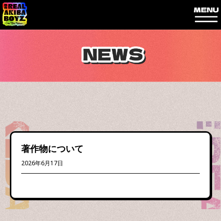
内
容
を
ス
キ
ッ
プ
著作物について
2026年6月17日