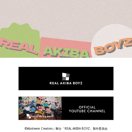
©Abstreem Creation／舞台「REAL AKIBA BOYZ」製作委員会