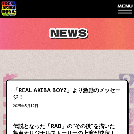
内
容
を
ス
キ
ッ
プ
「REAL AKIBA BOYZ」より激励のメッセー
ジ！
2025年5月12日
伝説となった「RAB」の“その後”を描いた
舞台オリジナルストーリーの上演が決定！